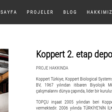
 S A Y F A
P R O J E L E R
B L O G
H A K K I M I Z
Koppert 2. etap depo
PROJE HAKKINDA
Koppert Türkiye, Koppert Biological Systems
BV, 1967 yılından itibaren Biyolojik 
çalışmalarını dünya çapında, lider bir kurul
TOPÇU inşaat 2005 yılından beri Koppe
vermektedir. 2006 yılında TÜRKİYE'NİN 