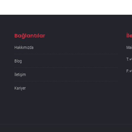
Bağlantılar
İl
Hakkımızda
Mai
T:+
Blog
F:+
İletişim
Kariyer