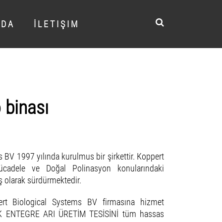
 D A
İ L E T I Ş I M
 binası
 BV 1997 yılında kurulmus bir şirkettir. Koppert
Mücadele ve Doğal Polinasyon konularındaki
uş olarak sürdürmektedir.
rt Biological Systems BV firmasına hizmet
İLK ENTEGRE ARI ÜRETİM TESİSİNİ tüm hassas