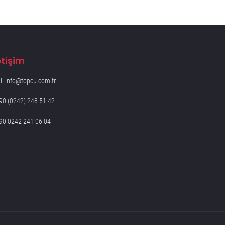
etişim
l: info@topcu.com.tr
90 (0242) 248 51 42
90 0242 241 06 04