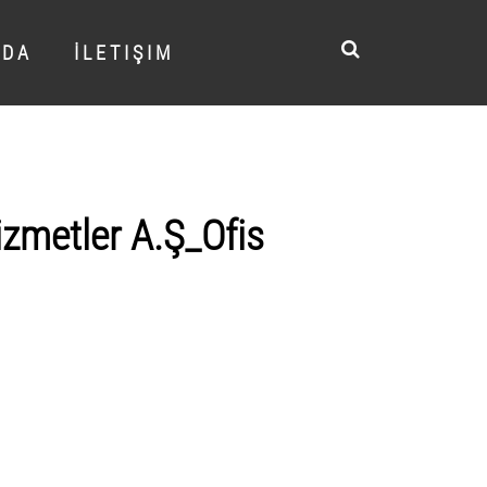
 D A
İ L E T I Ş I M
zmetler A.Ş_Ofis