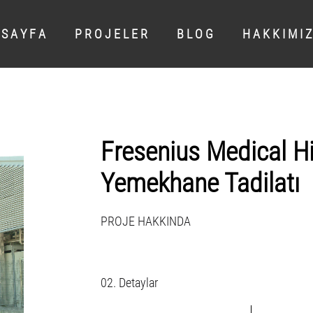
 S A Y F A
P R O J E L E R
B L O G
H A K K I M I Z
Fresenius Medical Hi
Yemekhane Tadilatı
PROJE HAKKINDA
02. Detaylar